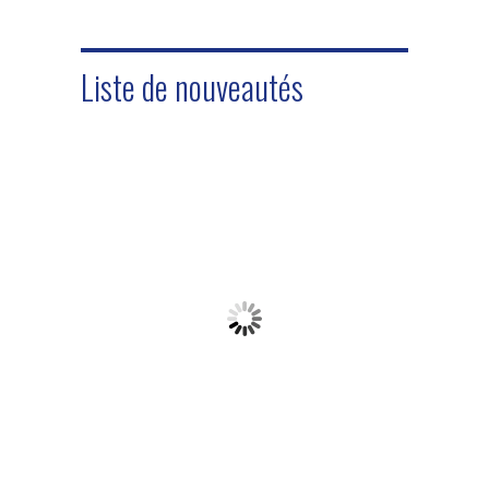
Liste de nouveautés
FILTRE À
REFROIDISSEUR
TERRE D
DÉTECTEUR
CUVE INOX À
D'EAU
DIATOM
DE MÉTAUX
DOUBLE
GLYCOLÉE
INVIA
METTLER
ENVELOPPE
WINUS C2-
DCOM/
TOLEDO
AVEC
W11 READY
SAFELINE
AGITATEUR
5000....