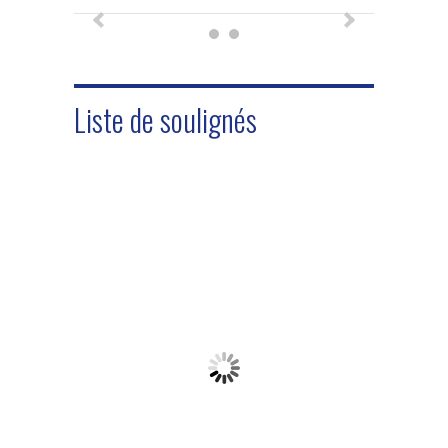
Liste de soulignés
OPERCULEUSE
LIGNE DE
ILPRA
DÉCOUPE
FOODPACK
ÉPLUCHEUSE
DE CITRON
SPEEDY...
LIGNE DE
DE
FELT...
PASTEURISATION
POMMES
MÉLANGEUR
APV POUR ...
DE TERRE