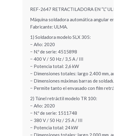
REF-2647 RETRACTILADORA EN “L” ULMA SLX-3
Máquina soldadora automática angular en “L” con túne
Fabricante: ULMA.
1) Soldadora modelo SLX 305:
− Año: 2020
− N.º de serie: 4515898
− 400 V / 50 Hz / 3,5 A / III
− Potencia total: 2,6 kW
− Dimensiones totales: largo 2.400 mm, ancho 1.50
− Dimensiones máximas barras de soldadura (tamaño
− Permite tanto el envasado con film retráctil en com
2) Túnel retráctil modelo TR 100:
− Año: 2020
− N.º de serie: 1511748
− 380 V / 50 Hz / 25 A / III
− Potencia total: 24 kW
− Dimensiones totales: largo 2.000 mm, ancho 1.400